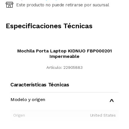
Este producto no puede retirarse por sucursal
Ingresá código postal (sólo números)
CALCULAR
Especificaciones Técnicas
Mochila Porta Laptop KIDNUO FBP000201
Impermeable
Artículo:
22905883
Características Técnicas
Modelo y origen
Origen
United States