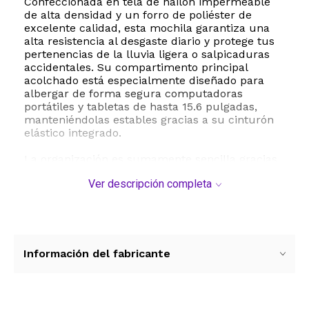
Confeccionada en tela de nailon impermeable
de alta densidad y un forro de poliéster de
excelente calidad, esta mochila garantiza una
alta resistencia al desgaste diario y protege tus
pertenencias de la lluvia ligera o salpicaduras
accidentales. Su compartimento principal
acolchado está especialmente diseñado para
albergar de forma segura computadoras
portátiles y tabletas de hasta 15.6 pulgadas,
manteniéndolas estables gracias a su cinturón
elástico integrado.
La organización es sumamente sencilla gracias
a sus múltiples compartimentos. Cuenta con
Ver descripción completa
cinco bolsillos independientes de diferentes
tamaños y dos bolsillos laterales ideales para
botellas de agua o paraguas. Los bolsillos
frontales permiten un acceso rápido a
cargadores, llaves, bolígrafos y otros objetos
pequeños. Para mayor comodidad, incorpora
Información del fabricante
correas ajustables en forma de S totalmente
acolchadas, un panel trasero transpirable y una
hebilla de pecho que distribuye el peso de
manera uniforme, reduciendo la fatiga en