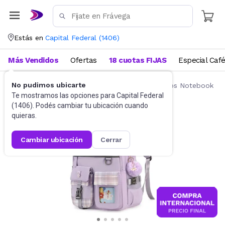
Estás en
Capital Federal
(
1406
)
Más Vendidos
Ofertas
18 cuotas FIJAS
Especial Caf
No pudimos ubicarte
Accesorios de Informática
Mochilas y Bolsos Notebook
Te mostramos las opciones para
Capital Federal
(
1406
). Podés cambiar tu ubicación cuando
quieras.
cambiar ubicación
cerrar