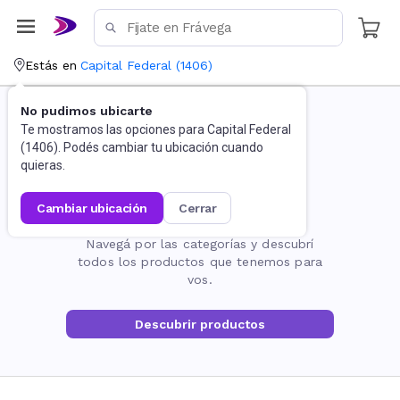
Estás en
Capital Federal
(
1406
)
No pudimos ubicarte
Te mostramos las opciones para
Capital Federal
(
1406
). Podés cambiar tu ubicación cuando
quieras.
cambiar ubicación
cerrar
La página no existe
Navegá por las categorías y descubrí
todos los productos que tenemos para
vos.
Descubrir productos