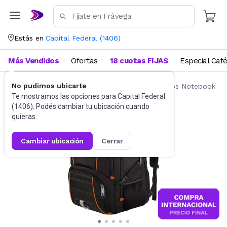
Estás en
Capital Federal
(
1406
)
Más Vendidos
Ofertas
18 cuotas FIJAS
Especial Caf
No pudimos ubicarte
Accesorios de Informática
Mochilas y Bolsos Notebook
Te mostramos las opciones para
Capital Federal
(
1406
). Podés cambiar tu ubicación cuando
quieras.
cambiar ubicación
cerrar