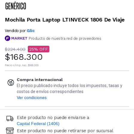
Mochila Porta Laptop LTINVECK 1806 De Viaje
Glic
Vendido por
Producto de nuestra red de proveedores
$224.400
25
$168.300
Precio s/imp. nac.
$168.300
Compra internacional
El precio publicado incluye todos los impuestos, tasas y
costos de envíos correspondientes
Ver condiciones
Este producto no puede enviarse a
Capital Federal (1406)
Este producto no puede retirarse por sucursal
Ingresá código postal (sólo números)