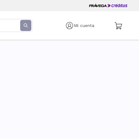
Mi cuenta
s