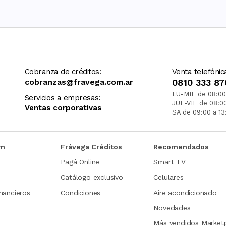
Cobranza de créditos:
Venta telefónic
cobranzas@fravega.com.ar
0810 333 87
LU-MIE de 08:00
Servicios a empresas:
JUE-VIE de 08:0
Ventas corporativas
SA de 09:00 a 13
om
Frávega Créditos
Recomendados
Pagá Online
Smart TV
Catálogo exclusivo
Celulares
nancieros
Condiciones
Aire acondicionado
Novedades
Más vendidos Market