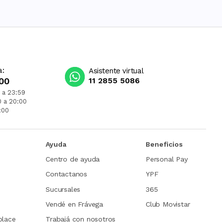
a:
Asistente virtual
00
11 2855 5086
 a 23:59
0 a 20:00
:00
Ayuda
Beneficios
Centro de ayuda
Personal Pay
Contactanos
YPF
Sucursales
365
Vendé en Frávega
Club Movistar
place
Trabajá con nosotros