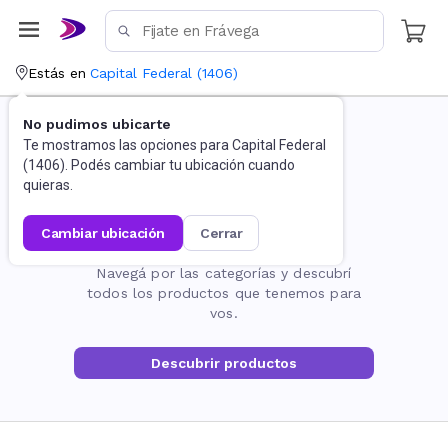
Estás en
Capital Federal
(
1406
)
No pudimos ubicarte
Te mostramos las opciones para
Capital Federal
(
1406
). Podés cambiar tu ubicación cuando
quieras.
cambiar ubicación
cerrar
La página no existe
Navegá por las categorías y descubrí
todos los productos que tenemos para
vos.
Descubrir productos