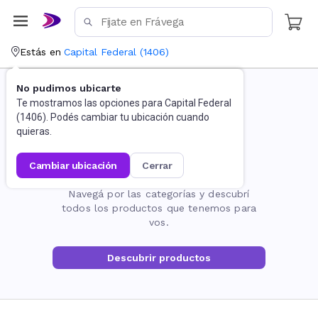
Estás en
Capital Federal
(
1406
)
No pudimos ubicarte
Te mostramos las opciones para
Capital Federal
(
1406
). Podés cambiar tu ubicación cuando
quieras.
cambiar ubicación
cerrar
La página no existe
Navegá por las categorías y descubrí
todos los productos que tenemos para
vos.
Descubrir productos