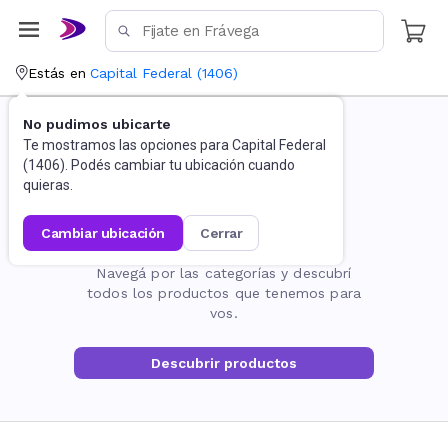
Estás en
Capital Federal
(
1406
)
No pudimos ubicarte
Te mostramos las opciones para
Capital Federal
(
1406
). Podés cambiar tu ubicación cuando
quieras.
cambiar ubicación
cerrar
La página no existe
Navegá por las categorías y descubrí
todos los productos que tenemos para
vos.
Descubrir productos