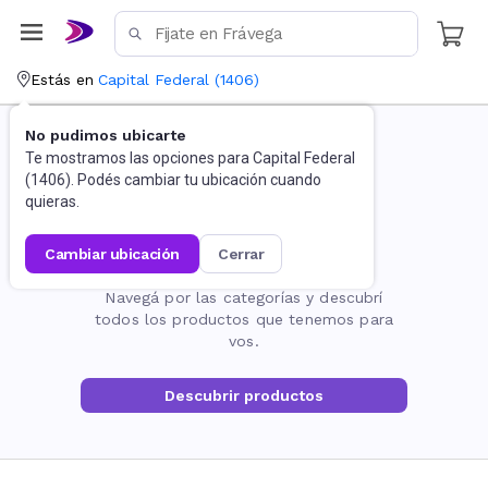
Estás en
Capital Federal
(
1406
)
No pudimos ubicarte
Te mostramos las opciones para
Capital Federal
(
1406
). Podés cambiar tu ubicación cuando
quieras.
cambiar ubicación
cerrar
La página no existe
Navegá por las categorías y descubrí
todos los productos que tenemos para
vos.
Descubrir productos