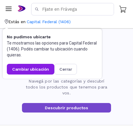
Estás en
Capital Federal
(
1406
)
No pudimos ubicarte
Te mostramos las opciones para
Capital Federal
(
1406
). Podés cambiar tu ubicación cuando
quieras.
cambiar ubicación
cerrar
La página no existe
Navegá por las categorías y descubrí
todos los productos que tenemos para
vos.
Descubrir productos