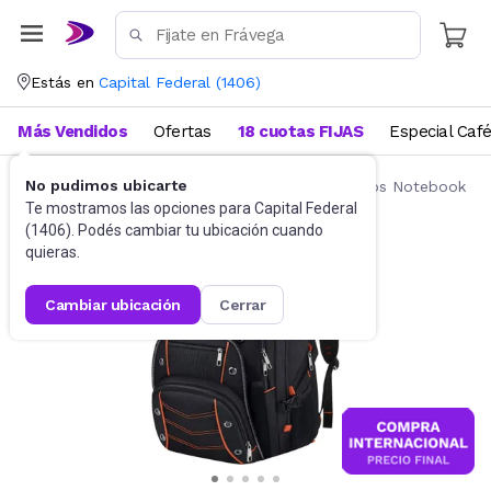
Estás en
Capital Federal
(
1406
)
Más Vendidos
Ofertas
18 cuotas FIJAS
Especial Caf
No pudimos ubicarte
Accesorios de Informática
Mochilas y Bolsos Notebook
Te mostramos las opciones para
Capital Federal
(
1406
). Podés cambiar tu ubicación cuando
quieras.
cambiar ubicación
cerrar