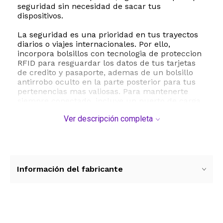
seguridad sin necesidad de sacar tus
dispositivos.
La seguridad es una prioridad en tus trayectos
diarios o viajes internacionales. Por ello,
incorpora bolsillos con tecnologia de proteccion
RFID para resguardar los datos de tus tarjetas
de credito y pasaporte, ademas de un bolsillo
antirrobo oculto en la parte posterior para tus
pertenencias mas valiosas. Para mantenerte
siempre conectado, incluye un puerto de carga
USB externo con cable integrado que facilita la
Ver descripción completa
recarga de tus dispositivos moviles en
movimiento, junto con una practica salida para
auriculares.
Fabricada en tela de poliester de alta resistencia
al agua, esta mochila soporta el uso intensivo y
Información del fabricante
condiciones climaticas adversas. Su ergonomico
sistema de flujo de aire en la espalda con diseño
de ventilacion tridimensional en forma de U,
combinado con correas de hombro acolchadas y
una correa de pecho ajustable, distribuye el
Ver más contenido