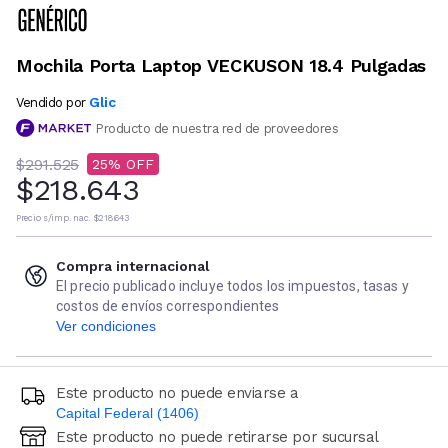
Mochila Porta Laptop VECKUSON 18.4 Pulgadas
Glic
Vendido por
Producto de nuestra red de proveedores
$291.525
25
$218.643
Precio s/imp. nac.
$218.643
Compra internacional
El precio publicado incluye todos los impuestos, tasas y
costos de envíos correspondientes
Ver condiciones
Este producto no puede enviarse a
Capital Federal (1406)
Este producto no puede retirarse por sucursal
Ingresá código postal (sólo números)