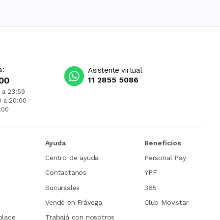
a:
Asistente virtual
00
11 2855 5086
 a 23:59
0 a 20:00
:00
Ayuda
Beneficios
Centro de ayuda
Personal Pay
Contactanos
YPF
Sucursales
365
Vendé en Frávega
Club Movistar
place
Trabajá con nosotros