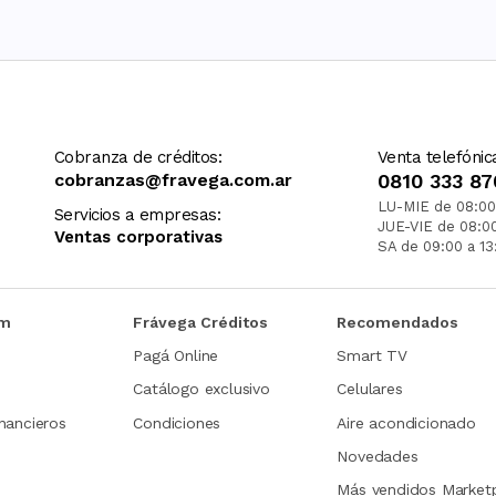
Cobranza de créditos:
Venta telefónic
cobranzas@fravega.com.ar
0810 333 87
LU-MIE de 08:00
Servicios a empresas:
JUE-VIE de 08:0
Ventas corporativas
SA de 09:00 a 13
om
Frávega Créditos
Recomendados
Pagá Online
Smart TV
Catálogo exclusivo
Celulares
nancieros
Condiciones
Aire acondicionado
Novedades
Más vendidos Market