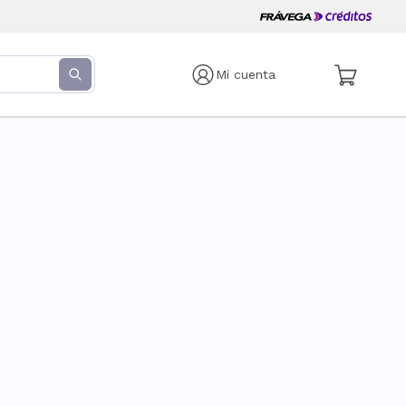
Mi cuenta
s