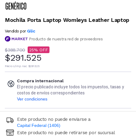
Mochila Porta Laptop Womleys Leather Laptop
Glic
Vendido por
Producto de nuestra red de proveedores
$388.700
25
$291.525
Precio s/imp. nac.
$291.525
Compra internacional
El precio publicado incluye todos los impuestos, tasas y
costos de envíos correspondientes
Ver condiciones
Este producto no puede enviarse a
Capital Federal (1406)
Este producto no puede retirarse por sucursal
Ingresá código postal (sólo números)