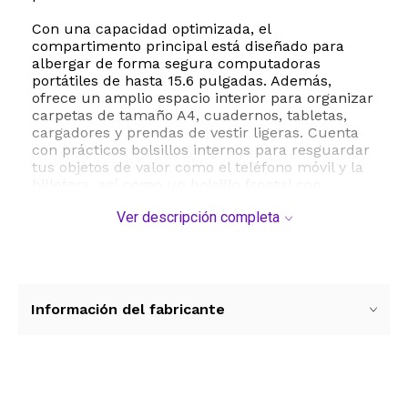
Con una capacidad optimizada, el
compartimento principal está diseñado para
albergar de forma segura computadoras
portátiles de hasta 15.6 pulgadas. Además,
ofrece un amplio espacio interior para organizar
carpetas de tamaño A4, cuadernos, tabletas,
cargadores y prendas de vestir ligeras. Cuenta
con prácticos bolsillos internos para resguardar
tus objetos de valor como el teléfono móvil y la
billetera, así como un bolsillo frontal con
cremallera de fácil acceso para aquellos
Ver descripción completa
elementos que necesitas tener siempre a la
mano.
La comodidad es una prioridad en su diseño.
Las correas para los hombros están equipadas
con un acolchado de malla transpirable que
Información del fabricante
distribuye el peso de manera uniforme y alivia la
presión, permitiéndote llevarla durante largas
jornadas sin fatiga. Su estructura resistente al
agua protege tus pertenencias ante lluvias
ligeras o salpicaduras accidentales.
Ver más contenido