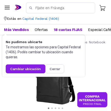
Estás en
Capital Federal
(
1406
)
Más Vendidos
Ofertas
18 cuotas FIJAS
Especial Caf
No pudimos ubicarte
Accesorios de Informática
Mochilas y Bolsos Notebook
Te mostramos las opciones para
Capital Federal
(
1406
). Podés cambiar tu ubicación cuando
quieras.
cambiar ubicación
cerrar