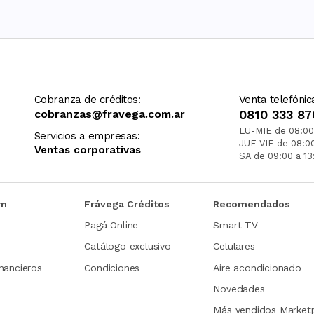
Cobranza de créditos:
Venta telefónic
cobranzas@fravega.com.ar
0810 333 87
LU-MIE de 08:00
Servicios a empresas:
JUE-VIE de 08:0
Ventas corporativas
SA de 09:00 a 13
om
Frávega Créditos
Recomendados
Pagá Online
Smart TV
Catálogo exclusivo
Celulares
nancieros
Condiciones
Aire acondicionado
Novedades
Más vendidos Market