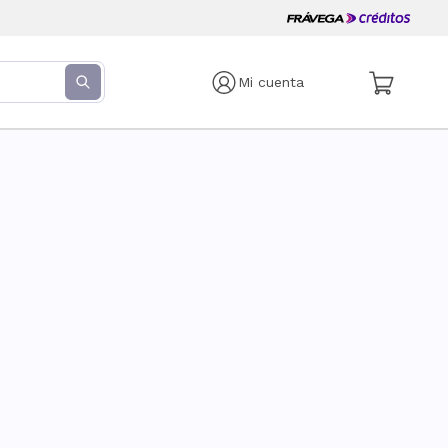
Mi cuenta
s