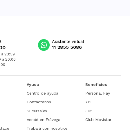
a:
Asistente virtual
00
11 2855 5086
 a 23:59
0 a 20:00
:00
Ayuda
Beneficios
Centro de ayuda
Personal Pay
Contactanos
YPF
Sucursales
365
Vendé en Frávega
Club Movistar
place
Trabajá con nosotros