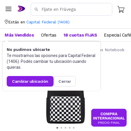
Estás en
Capital Federal
(
1406
)
Más Vendidos
Ofertas
18 cuotas FIJAS
Especial Caf
No pudimos ubicarte
Accesorios de Informática
Mochilas y Bolsos Notebook
Te mostramos las opciones para
Capital Federal
(
1406
). Podés cambiar tu ubicación cuando
quieras.
cambiar ubicación
cerrar