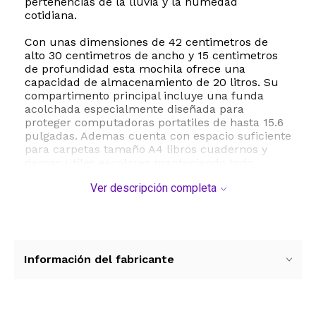
pertenencias de la lluvia y la humedad
cotidiana.
Con unas dimensiones de 42 centimetros de
alto 30 centimetros de ancho y 15 centimetros
de profundidad esta mochila ofrece una
capacidad de almacenamiento de 20 litros. Su
compartimento principal incluye una funda
acolchada especialmente diseñada para
proteger computadoras portatiles de hasta 15.6
pulgadas. Ademas cuenta con espacio suficiente
para carpetas tamaño A4 libros cuadernos y
demas utiles escolares manteniendo todo
organizado gracias a sus multiples
Ver descripción completa
compartimentos y bolsillos de utilidad.
La comodidad es una prioridad en el diseño de
la mochila Xunteny. Cuenta con correas para los
hombros totalmente acolchadas y ajustables
que distribuyen el peso de manera uniforme
Información del fabricante
reduciendo la fatiga durante largas jornadas. El
panel trasero tambien incorpora un cojin
acolchado que brinda soporte lumbar y protege
la espalda al cargar objetos pesados. Su peso