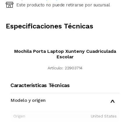
Este producto no puede retirarse por sucursal
Ingresá código postal (sólo números)
CALCULAR
Especificaciones Técnicas
Mochila Porta Laptop Xunteny Cuadriculada
Escolar
Artículo:
22903714
Características Técnicas
Modelo y origen
Origen
United States