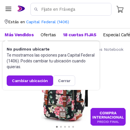
Estás en
Capital Federal
(
1406
)
Más Vendidos
Ofertas
18 cuotas FIJAS
Especial Caf
No pudimos ubicarte
Accesorios de Informática
Mochilas y Bolsos Notebook
Te mostramos las opciones para
Capital Federal
(
1406
). Podés cambiar tu ubicación cuando
quieras.
cambiar ubicación
cerrar