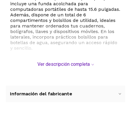
incluye una funda acolchada para
computadoras portátiles de hasta 15.6 pulgadas.
Además, dispone de un total de 6
compartimentos y bolsillos de utilidad, ideales
para mantener ordenados tus cuadernos,
bolígrafos, llaves y dispositivos móviles. En los
laterales, incorpora prácticos bolsillos para
botellas de agua, asegurando un acceso rápido
y sencillo.
Una de sus ventajas competitivas más
Ver descripción completa
destacadas es su puerto de carga integrado,
que te permite conectar una batería externa en
el interior y cargar tus dispositivos móviles de
forma cómoda mientras caminas. Sus correas
ajustables y acolchadas distribuyen el peso de
manera uniforme, reduciendo la fatiga en los
Información del fabricante
hombros durante trayectos largos.
Especificaciones técnicas:
- Dimensiones: 43.6 cm de alto x 28.4 cm de
ancho x 13.7 cm de profundidad 17.2 x 11.2 x 5.4
Ver más contenido
pulgadas