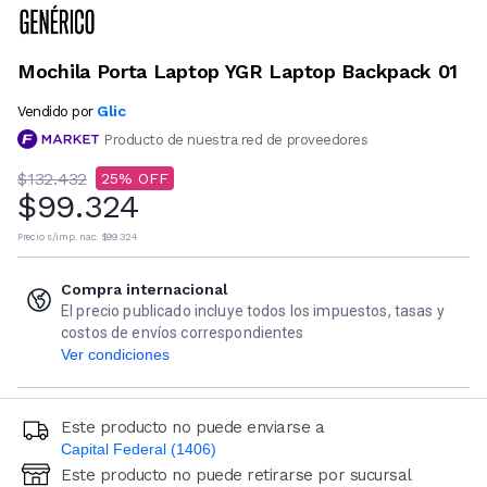
Mochila Porta Laptop YGR Laptop Backpack 01
Glic
Vendido por
Producto de nuestra red de proveedores
$132.432
25
$99.324
Precio s/imp. nac.
$99.324
Compra internacional
El precio publicado incluye todos los impuestos, tasas y
costos de envíos correspondientes
Ver condiciones
Este producto no puede enviarse a
Capital Federal (1406)
Este producto no puede retirarse por sucursal
Ingresá código postal (sólo números)