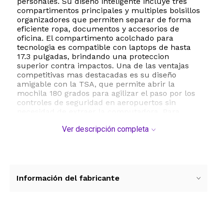
personales. Su diseño inteligente incluye tres
compartimentos principales y multiples bolsillos
organizadores que permiten separar de forma
eficiente ropa, documentos y accesorios de
oficina. El compartimento acolchado para
tecnologia es compatible con laptops de hasta
17.3 pulgadas, brindando una proteccion
superior contra impactos. Una de las ventajas
competitivas mas destacadas es su diseño
amigable con la TSA, que permite abrir la
mochila 180 grados para agilizar el paso por los
controles de seguridad en aeropuertos sin
necesidad de extraer la computadora. Para
mayor comodidad durante trayectos largos,
Ver descripción completa
cuenta con un panel trasero ergonomico con
flujo de aire, correas de hombro acolchadas y
una banda para sujetar al equipaje de mano.
Ademas, integra un puerto USB externo con
cable de carga interno para mantener sus
dispositivos con bateria en todo momento y una
Información del fabricante
salida para auriculares que facilita el uso de
manos libres mientras se desplaza. Es ideal para
senderismo, viajes de negocios o uso
universitario intensivo.