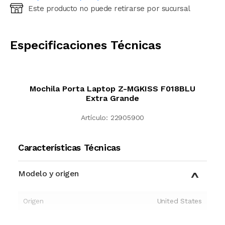
Este producto no puede retirarse por sucursal
Ingresá código postal (sólo números)
CALCULAR
Especificaciones Técnicas
Mochila Porta Laptop Z-MGKISS F018BLU
Extra Grande
Artículo:
22905900
Características Técnicas
Modelo y origen
Origen
United States