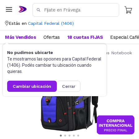
Estás en
Capital Federal
(
1406
)
Más Vendidos
Ofertas
18 cuotas FIJAS
Especial Caf
No pudimos ubicarte
Accesorios de Informática
Mochilas y Bolsos Notebook
Te mostramos las opciones para
Capital Federal
(
1406
). Podés cambiar tu ubicación cuando
quieras.
cambiar ubicación
cerrar