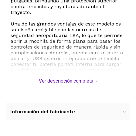
pulgadas, brindando una protección superior
contra impactos y rayaduras durante el
trayecto.
Una de las grandes ventajas de este modelo es
su diseño amigable con las normas de
seguridad aeroportuaria TSA, lo que te permite
abrir la mochila de forma plana para pasar los
controles de seguridad de manera rápida y sin
complicaciones. Además, cuenta con un puerto
de carga USB externo integrado que te facilita
conectar tu batería portátil interna para cargar
tu teléfono celular o tableta mientras caminas,
manteniendo tus dispositivos siempre activos.
Ver descripción completa
Su confección en materiales de alta resistencia
como nylon y poliéster repelente al agua
asegura una durabilidad excepcional frente al
desgaste diario y las inclemencias del clima.
Para garantizar la máxima comodidad durante
Información del fabricante
largas jornadas de uso, la mochila incorpora
correas de hombro acolchadas y transpirables
que distribuyen el peso de manera uniforme,
reduciendo la fatiga. También incluye una