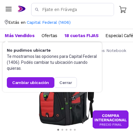
Estás en
Capital Federal
(
1406
)
Más Vendidos
Ofertas
18 cuotas FIJAS
Especial Caf
No pudimos ubicarte
Accesorios de Informática
Mochilas y Bolsos Notebook
Te mostramos las opciones para
Capital Federal
(
1406
). Podés cambiar tu ubicación cuando
quieras.
cambiar ubicación
cerrar