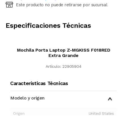
Este producto no puede retirarse por sucursal
Ingresá código postal (sólo números)
CALCULAR
Especificaciones Técnicas
Mochila Porta Laptop Z-MGKISS F018RED
Extra Grande
Artículo:
22905904
Características Técnicas
Modelo y origen
Origen
United States