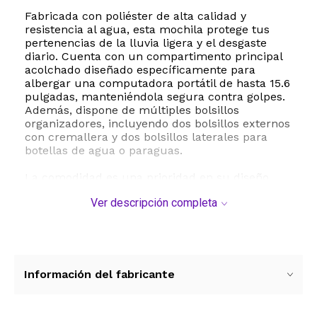
Fabricada con poliéster de alta calidad y
resistencia al agua, esta mochila protege tus
pertenencias de la lluvia ligera y el desgaste
diario. Cuenta con un compartimento principal
acolchado diseñado específicamente para
albergar una computadora portátil de hasta 15.6
pulgadas, manteniéndola segura contra golpes.
Además, dispone de múltiples bolsillos
organizadores, incluyendo dos bolsillos externos
con cremallera y dos bolsillos laterales para
botellas de agua o paraguas.
La comodidad es una prioridad en su diseño.
Las correas para los hombros son acolchadas y
Ver descripción completa
ajustables, lo que ayuda a distribuir el peso de
manera uniforme y reduce la presión sobre la
espalda. El panel trasero transpirable ofrece un
soporte adicional que evita la acumulación de
calor durante caminatas prolongadas. Su asa
superior reforzada permite un agarre rápido y
Información del fabricante
cómodo en cualquier situación.
Especificaciones técnicas: