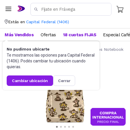
Estás en
Capital Federal
(
1406
)
Más Vendidos
Ofertas
18 cuotas FIJAS
Especial Caf
No pudimos ubicarte
Accesorios de Informática
Mochilas y Bolsos Notebook
Te mostramos las opciones para
Capital Federal
(
1406
). Podés cambiar tu ubicación cuando
quieras.
cambiar ubicación
cerrar