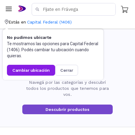
Estás en
Capital Federal
(
1406
)
No pudimos ubicarte
Te mostramos las opciones para
Capital Federal
(
1406
). Podés cambiar tu ubicación cuando
quieras.
cambiar ubicación
cerrar
La página no existe
Navegá por las categorías y descubrí
todos los productos que tenemos para
vos.
Descubrir productos