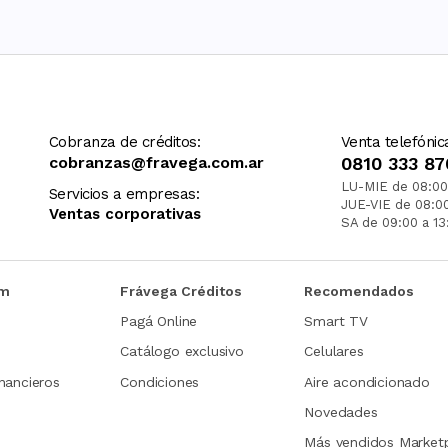
Cobranza de créditos:
Venta telefónic
cobranzas@fravega.com.ar
0810 333 87
LU-MIE de 08:00
Servicios a empresas:
JUE-VIE de 08:0
Ventas corporativas
SA de 09:00 a 13
om
Frávega Créditos
Recomendados
Pagá Online
Smart TV
Catálogo exclusivo
Celulares
nancieros
Condiciones
Aire acondicionado
Novedades
Más vendidos Market