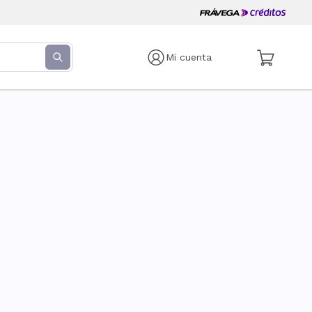
Mi cuenta
s