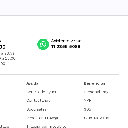
a:
Asistente virtual
00
11 2855 5086
 a 23:59
0 a 20:00
:00
Ayuda
Beneficios
Centro de ayuda
Personal Pay
Contactanos
YPF
Sucursales
365
Vendé en Frávega
Club Movistar
place
Trabajá con nosotros