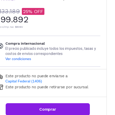
133.189
25
99.892
io s/imp. nac.
$99.892
Compra internacional
El precio publicado incluye todos los impuestos, tasas y
costos de envíos correspondientes
Ver condiciones
Este producto no puede enviarse a
Capital Federal (1406)
Este producto no puede retirarse por sucursal
Ingresá código postal (sólo números)
CALCULAR
Comprar