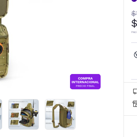
$
$
Prec