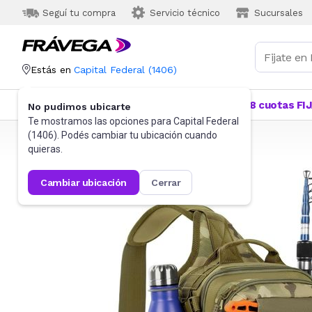
Seguí tu compra
Servicio técnico
Sucursales
Estás en
Capital Federal
(
1406
)
Categorías
Más Vendidos
Ofertas
18 cuotas FI
No pudimos ubicarte
Te mostramos las opciones para
Capital Federal
(
1406
). Podés cambiar tu ubicación cuando
Frávega
Camping y Aire Libre
quieras.
cambiar ubicación
cerrar