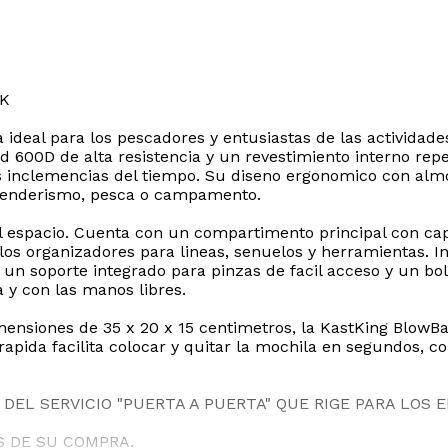
KK
ideal para los pescadores y entusiastas de las actividade
600D de alta resistencia y un revestimiento interno repel
 inclemencias del tiempo. Su diseno ergonomico con almoh
 senderismo, pesca o campamento.
el espacio. Cuenta con un compartimento principal con c
os organizadores para lineas, senuelos y herramientas. I
 un soporte integrado para pinzas de facil acceso y un bo
 y con las manos libres.
ensiones de 35 x 20 x 15 centimetros, la KastKing BlowBak
rapida facilita colocar y quitar la mochila en segundos, 
DEL SERVICIO "PUERTA A PUERTA" QUE RIGE PARA LOS 
S DE SU COMPRA.