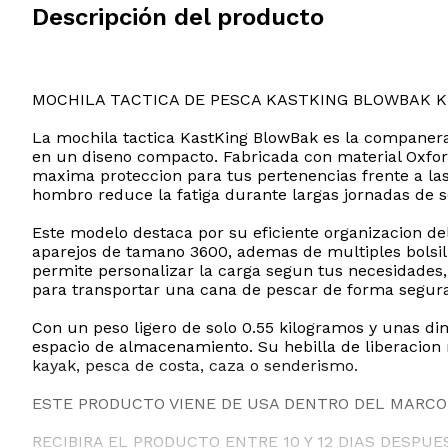
Descripción del producto
MOCHILA TACTICA DE PESCA KASTKING BLOWBAK 
La mochila tactica KastKing BlowBak es la companera 
en un diseno compacto. Fabricada con material Oxford 
maxima proteccion para tus pertenencias frente a las
hombro reduce la fatiga durante largas jornadas de
Este modelo destaca por su eficiente organizacion d
aparejos de tamano 3600, ademas de multiples bolsill
permite personalizar la carga segun tus necesidades,
para transportar una cana de pescar de forma segura
Con un peso ligero de solo 0.55 kilogramos y unas dim
espacio de almacenamiento. Su hebilla de liberacion 
kayak, pesca de costa, caza o senderismo.
ESTE PRODUCTO VIENE DE USA DENTRO DEL MARCO 
RECIBIRA EL PRODUCTO ENTRE 10 Y 12 DIAS DESPUE