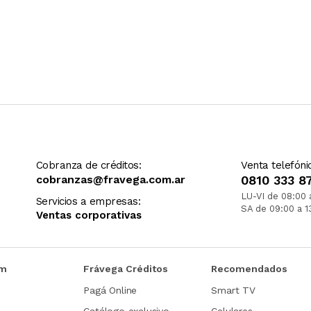
Cobranza de créditos:
Venta telefóni
cobranzas@fravega.com.ar
0810 333 8
LU-VI de 08:00 
Servicios a empresas:
SA de 09:00 a 1
Ventas corporativas
om
Frávega Créditos
Recomendados
Pagá Online
Smart TV
Catálogo exclusivo
Celulares