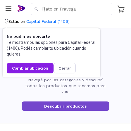
Estás en
Capital Federal
(
1406
)
No pudimos ubicarte
Te mostramos las opciones para
Capital Federal
(
1406
). Podés cambiar tu ubicación cuando
quieras.
cambiar ubicación
cerrar
La página no existe
Navegá por las categorías y descubrí
todos los productos que tenemos para
vos.
Descubrir productos