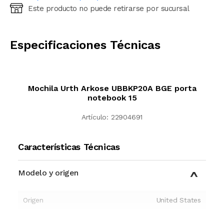
Este producto no puede retirarse por sucursal
Ingresá código postal (sólo números)
CALCULAR
Especificaciones Técnicas
Mochila Urth Arkose UBBKP20A BGE porta
notebook 15
Artículo:
22904691
Características Técnicas
Modelo y origen
Origen
United States