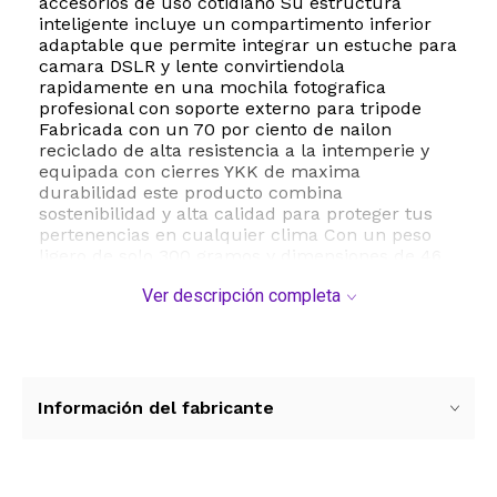
accesorios de uso cotidiano Su estructura
inteligente incluye un compartimento inferior
adaptable que permite integrar un estuche para
camara DSLR y lente convirtiendola
rapidamente en una mochila fotografica
profesional con soporte externo para tripode
Fabricada con un 70 por ciento de nailon
reciclado de alta resistencia a la intemperie y
equipada con cierres YKK de maxima
durabilidad este producto combina
sostenibilidad y alta calidad para proteger tus
pertenencias en cualquier clima Con un peso
ligero de solo 300 gramos y dimensiones de 46
centimetros de alto por 28 centimetros de
Ver descripción completa
ancho es comoda de llevar durante todo el dia
gracias a sus correas ajustables para los
hombros
ESTE PRODUCTO VIENE DE USA DENTRO DEL
MARCO DEL SERVICIO "PUERTA A PUERTA" QUE
Información del fabricante
RIGE PARA LOS ENVíOS POSTALES
INTERNACIONALES.
RECIBIRA EL PRODUCTO ENTRE 10 Y 12 DIAS