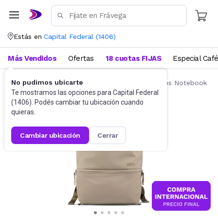
Estás en
Capital Federal
(
1406
)
Más Vendidos
Ofertas
18 cuotas FIJAS
Especial Caf
No pudimos ubicarte
Accesorios de Informática
Mochilas y Bolsos Notebook
Te mostramos las opciones para
Capital Federal
(
1406
). Podés cambiar tu ubicación cuando
quieras.
cambiar ubicación
cerrar