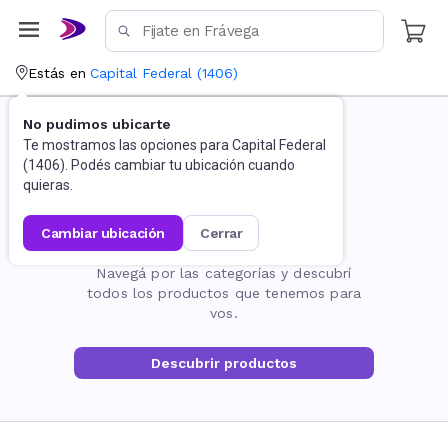
Estás en
Capital Federal
(
1406
)
No pudimos ubicarte
Te mostramos las opciones para
Capital Federal
(
1406
). Podés cambiar tu ubicación cuando
quieras.
cambiar ubicación
cerrar
La página no existe
Navegá por las categorías y descubrí
todos los productos que tenemos para
vos.
Descubrir productos