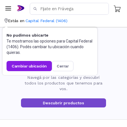
Estás en
Capital Federal
(
1406
)
No pudimos ubicarte
Te mostramos las opciones para
Capital Federal
(
1406
). Podés cambiar tu ubicación cuando
quieras.
cambiar ubicación
cerrar
La página no existe
Navegá por las categorías y descubrí
todos los productos que tenemos para
vos.
Descubrir productos