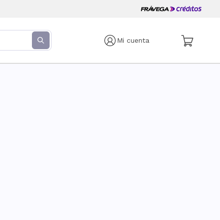
Mi cuenta
s