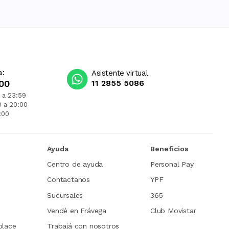
a:
Asistente virtual
00
11 2855 5086
 a 23:59
0 a 20:00
:00
Ayuda
Beneficios
Centro de ayuda
Personal Pay
Contactanos
YPF
Sucursales
365
Vendé en Frávega
Club Movistar
place
Trabajá con nosotros