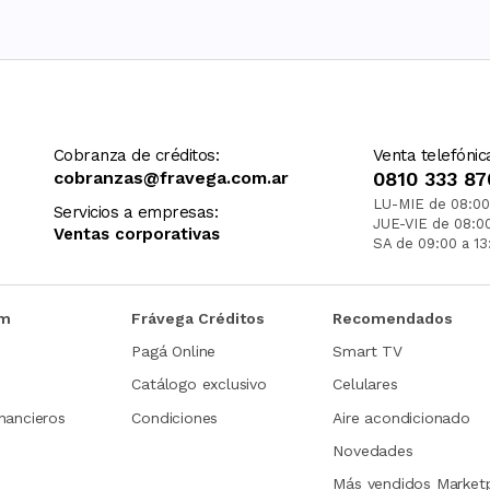
Cobranza de créditos:
Venta telefónic
cobranzas@fravega.com.ar
0810 333 87
LU-MIE de 08:00
Servicios a empresas:
JUE-VIE de 08:0
Ventas corporativas
SA de 09:00 a 13
om
Frávega Créditos
Recomendados
Pagá Online
Smart TV
Catálogo exclusivo
Celulares
nancieros
Condiciones
Aire acondicionado
Novedades
Más vendidos Market