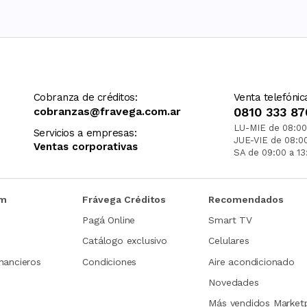
Cobranza de créditos:
Venta telefónic
cobranzas@fravega.com.ar
0810 333 87
LU-MIE de 08:00
Servicios a empresas:
JUE-VIE de 08:0
Ventas corporativas
SA de 09:00 a 13
om
Frávega Créditos
Recomendados
Pagá Online
Smart TV
Catálogo exclusivo
Celulares
nancieros
Condiciones
Aire acondicionado
Novedades
Más vendidos Market