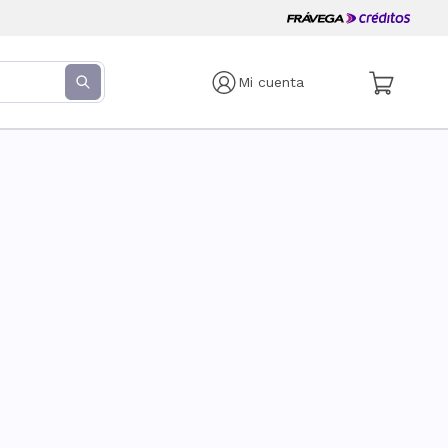
Mi cuenta
s