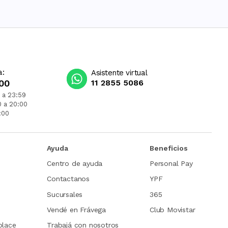
a:
Asistente virtual
00
11 2855 5086
 a 23:59
0 a 20:00
:00
Ayuda
Beneficios
Centro de ayuda
Personal Pay
Contactanos
YPF
Sucursales
365
Vendé en Frávega
Club Movistar
place
Trabajá con nosotros