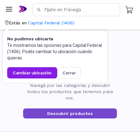
Estás en
Capital Federal
(
1406
)
No pudimos ubicarte
Te mostramos las opciones para
Capital Federal
(
1406
). Podés cambiar tu ubicación cuando
quieras.
cambiar ubicación
cerrar
La página no existe
Navegá por las categorías y descubrí
todos los productos que tenemos para
vos.
Descubrir productos