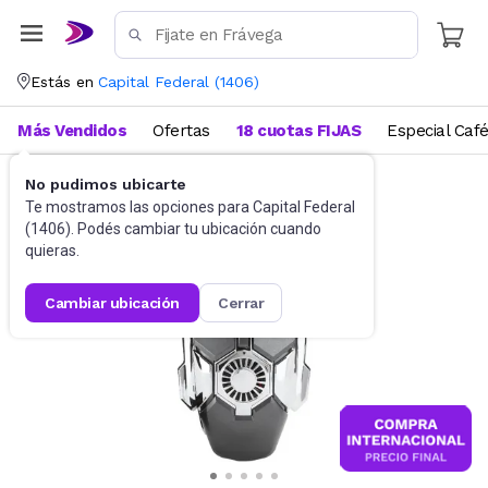
Estás en
Capital Federal
(
1406
)
Más Vendidos
Ofertas
18 cuotas FIJAS
Especial Caf
No pudimos ubicarte
Gaming PC
Mouses
Te mostramos las opciones para
Capital Federal
(
1406
). Podés cambiar tu ubicación cuando
quieras.
cambiar ubicación
cerrar