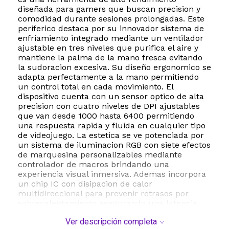
diseñada para gamers que buscan precision y
comodidad durante sesiones prolongadas. Este
periferico destaca por su innovador sistema de
enfriamiento integrado mediante un ventilador
ajustable en tres niveles que purifica el aire y
mantiene la palma de la mano fresca evitando
la sudoracion excesiva. Su diseño ergonomico se
adapta perfectamente a la mano permitiendo
un control total en cada movimiento. El
dispositivo cuenta con un sensor optico de alta
precision con cuatro niveles de DPI ajustables
que van desde 1000 hasta 6400 permitiendo
una respuesta rapida y fluida en cualquier tipo
de videojuego. La estetica se ve potenciada por
un sistema de iluminacion RGB con siete efectos
de marquesina personalizables mediante
controlador de macros brindando una
experiencia visual inmersiva. Ademas incorpora
un chip IC con disipacion de calor
multidireccional para prevenir retrasos por
sobrecalentamiento asegurando una latencia
minima. Su construccion incluye rodillos 3D de
Ver descripción completa
metal antideslizante y seis botones