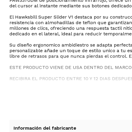
PAW3370DM de posicionamiento infrarrojo, ofrece un s
del cursor al instante mediante sus botones dedicado
El Hawksbill Super Slider V1 destaca por su construcc
resistencia con almohadillas de teflon que garantiza
millones de clics, ofreciendo una respuesta tactil ni
dedicado en el lateral, ideal para reducir temporalme
Su diseño ergonomico ambidiestro se adapta perfecta
personalizable añade un toque de estilo unico a tu e
libre de retrasos para que nunca pierdas el control
ESTE PRODUCTO VIENE DE USA DENTRO DEL MARCO 
RECIBIRA EL PRODUCTO ENTRE 10 Y 12 DIAS DESPUE
Información del fabricante