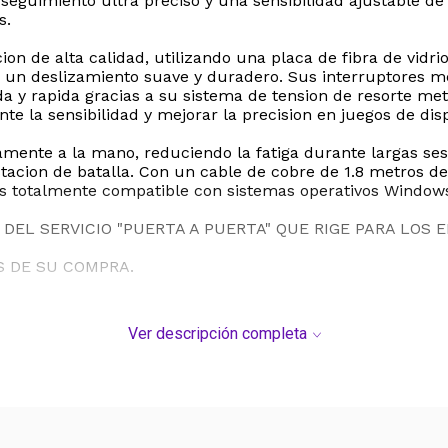
eguimiento ultra preciso y una sensibilidad ajustable de
s.
ion de alta calidad, utilizando una placa de fibra de vidr
n un deslizamiento suave y duradero. Sus interruptores m
tida y rapida gracias a su sistema de tension de resorte m
nte la sensibilidad y mejorar la precision en juegos de di
mente a la mano, reduciendo la fatiga durante largas se
stacion de batalla. Con un cable de cobre de 1.8 metros d
. Es totalmente compatible con sistemas operativos Wind
DEL SERVICIO "PUERTA A PUERTA" QUE RIGE PARA LOS 
S DE SU COMPRA.
Ver descripción completa