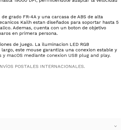
 hasta 19000 DPI, permitiendote adaptar la velocidad
io de grado FR-4A y una carcasa de ABS de alta
ecanicos Kailh estan diseñados para soportar hasta 5
etalico. Ademas, cuenta con un boton de objetivo
sparos en primera persona.
siones de juego. La iluminacion LED RGB
e largo, este mouse garantiza una conexion estable y
ows y macOS mediante conexion USB plug and play.
ENVíOS POSTALES INTERNACIONALES.