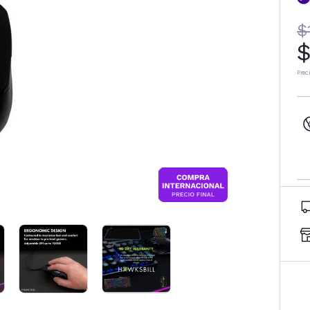
$
$
Prec