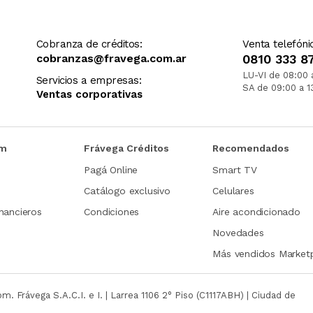
Cobranza de créditos:
Venta telefóni
cobranzas@fravega.com.ar
0810 333 8
LU-VI de 08:00 
Servicios a empresas:
SA de 09:00 a 1
Ventas corporativas
om
Frávega Créditos
Recomendados
Pagá Online
Smart TV
Catálogo exclusivo
Celulares
nancieros
Condiciones
Aire acondicionado
Novedades
Más vendidos Market
com.
Frávega S.A.C.I. e I. | Larrea 1106 2° Piso (C1117ABH) | Ciudad de