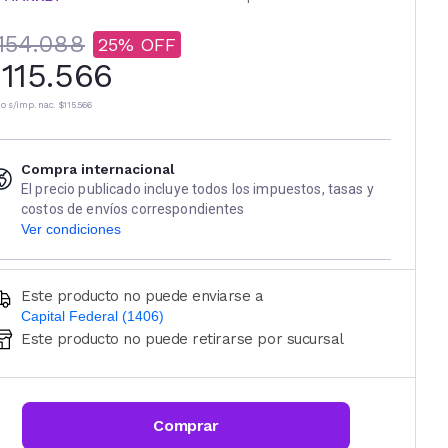
154.088
25
115.566
io s/imp. nac.
$115.566
Compra internacional
El precio publicado incluye todos los impuestos, tasas y
costos de envíos correspondientes
Ver condiciones
Este producto no puede enviarse a
Capital Federal (1406)
Este producto no puede retirarse por sucursal
Ingresá código postal (sólo números)
CALCULAR
Comprar