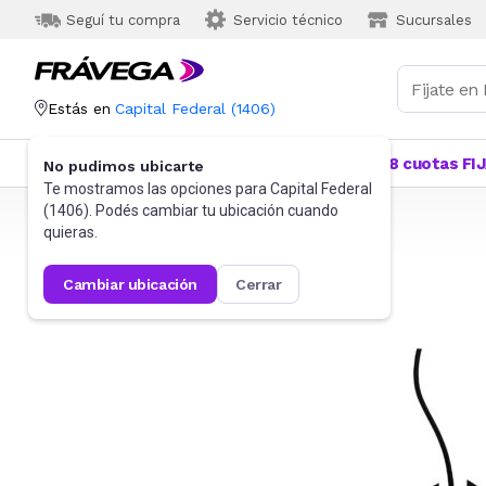
Seguí tu compra
Servicio técnico
Sucursales
Estás en
Capital Federal
(
1406
)
Categorías
Más Vendidos
Ofertas
18 cuotas FI
No pudimos ubicarte
Te mostramos las opciones para
Capital Federal
(
1406
). Podés cambiar tu ubicación cuando
Frávega
Informática
Gaming PC
Mouses
quieras.
cambiar ubicación
cerrar