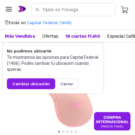
Estás en
Capital Federal
(
1406
)
Más Vendidos
Ofertas
18 cuotas FIJAS
Especial Caf
No pudimos ubicarte
Gaming PC
Mouses
Te mostramos las opciones para
Capital Federal
(
1406
). Podés cambiar tu ubicación cuando
quieras.
cambiar ubicación
cerrar