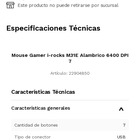
Este producto no puede retirarse por sucursal
Ingresá código postal (sólo números)
CALCULAR
Especificaciones Técnicas
Mouse Gamer i-rocks M31E Alambrico 6400 DPI
7
Artículo:
22904850
Características Técnicas
Características generales
Cantidad de botones
7
Tipo de conector
USB