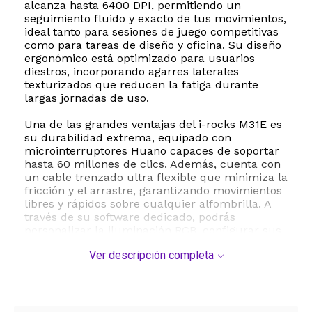
alcanza hasta 6400 DPI, permitiendo un
seguimiento fluido y exacto de tus movimientos,
ideal tanto para sesiones de juego competitivas
como para tareas de diseño y oficina. Su diseño
ergonómico está optimizado para usuarios
diestros, incorporando agarres laterales
texturizados que reducen la fatiga durante
largas jornadas de uso.
Una de las grandes ventajas del i-rocks M31E es
su durabilidad extrema, equipado con
microinterruptores Huano capaces de soportar
hasta 60 millones de clics. Además, cuenta con
un cable trenzado ultra flexible que minimiza la
fricción y el arrastre, garantizando movimientos
libres y rápidos sobre cualquier alfombrilla. A
través de su software dedicado, podrás
personalizar la iluminación RGB, configurar sus
7 botones programables y ajustar los niveles de
Ver descripción completa
DPI según tus preferencias.
Especificaciones técnicas:
- Sensor óptico de alta precisión con resolución
ajustable hasta 6400 DPI