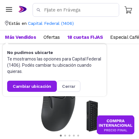
Estás en
Capital Federal
(
1406
)
Más Vendidos
Ofertas
18 cuotas FIJAS
Especial Caf
No pudimos ubicarte
Gaming PC
Mouses
Te mostramos las opciones para
Capital Federal
(
1406
). Podés cambiar tu ubicación cuando
quieras.
cambiar ubicación
cerrar