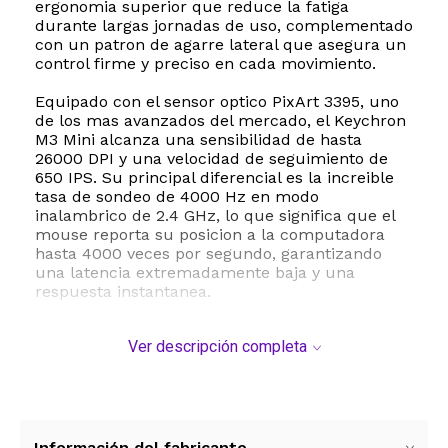
ergonomia superior que reduce la fatiga
durante largas jornadas de uso, complementado
con un patron de agarre lateral que asegura un
control firme y preciso en cada movimiento.
Equipado con el sensor optico PixArt 3395, uno
de los mas avanzados del mercado, el Keychron
M3 Mini alcanza una sensibilidad de hasta
26000 DPI y una velocidad de seguimiento de
650 IPS. Su principal diferencial es la increible
tasa de sondeo de 4000 Hz en modo
inalambrico de 2.4 GHz, lo que significa que el
mouse reporta su posicion a la computadora
hasta 4000 veces por segundo, garantizando
una latencia extremadamente baja y una
respuesta instantanea.
La versatilidad de conexion es otro de sus
Ver descripción completa
puntos fuertes, ya que permite alternar
facilmente entre conexion inalambrica de 2.4
GHz, Bluetooth 5.1 y conexion por cable.
Ademas, cuenta con microinterruptores Huano
con una vida util de hasta 80 millones de clics,
asegurando una durabilidad excepcional.
Información del fabricante