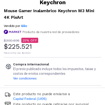
Keychron
Mouse Gamer Inalambrico Keychron M3 Mini
4K PixArt
Glic
Vendido por
Producto de nuestra red de proveedores
$300.696
25
$225.521
Precio s/imp. nac.
$225.521
Compra internacional
El precio publicado incluye todos los impuestos, tasas y
costos de envíos correspondientes
Ver condiciones
Este producto no puede enviarse a
Capital Federal (1406)
Este producto no puede retirarse por sucursal
Ingresá código postal (sólo números)