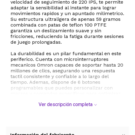
velocidad de seguimiento de 220 IPS, te permite
adaptar la sensibilidad al instante para lograr
movimientos rapidos y un apuntado milimetrico.
Su estructura ultraligera de apenas 59 gramos
combinada con patas de teflon 100 PTFE
garantiza un deslizamiento suave y sin
fricciones, reduciendo la fatiga durante sesiones
de juego prolongadas.
La durabilidad es un pilar fundamental en este
periferico. Cuenta con microinterruptores
mecanicos Omron capaces de soportar hasta 20
millones de clics, asegurando una respuesta
tactil consistente y confiable a lo largo del
tiempo. Ademas, dispone de 6 botones
programables que puedes personalizar con
macros y comandos especificos para optimizar
tus acciones en el juego. Su diseño simetrico de
Ver descripción completa
tamaño pequeño a mediano es ideal para
agarres de tipo garra o punta de dedos,
ofreciendo una ergonomia superior. Completa
tu espacio de juego con su iluminacion LED RGB
personalizable, que te permite sincronizar la
estetica de tu setup y sumergirte por completo
Información del fabricante