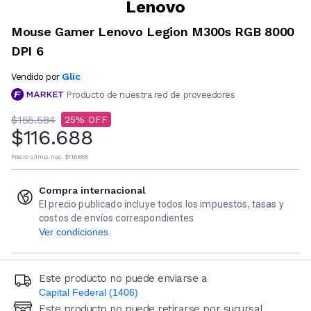
Lenovo
Mouse Gamer Lenovo Legion M300s RGB 8000
DPI 6
Glic
Vendido por
Producto de nuestra red de proveedores
$155.584
25
$116.688
Precio s/imp. nac.
$116.688
Compra internacional
El precio publicado incluye todos los impuestos, tasas y
costos de envíos correspondientes
Ver condiciones
Este producto no puede enviarse a
Capital Federal (1406)
Este producto no puede retirarse por sucursal
Ingresá código postal (sólo números)