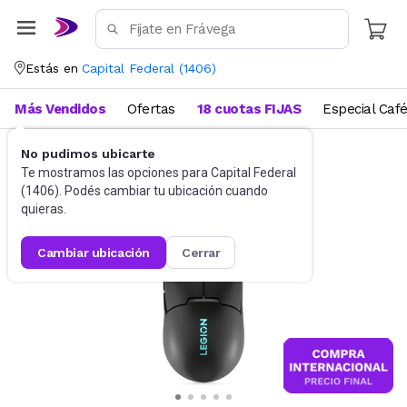
Estás en
Capital Federal
(
1406
)
Más Vendidos
Ofertas
18 cuotas FIJAS
Especial Caf
No pudimos ubicarte
Gaming PC
Mouses
Te mostramos las opciones para
Capital Federal
(
1406
). Podés cambiar tu ubicación cuando
quieras.
cambiar ubicación
cerrar