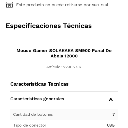
Este producto no puede retirarse por sucursal
Ingresá código postal (sólo números)
CALCULAR
Especificaciones Técnicas
Mouse Gamer SOLAKAKA SM900 Panal De
Abeja 12800
Artículo:
22905737
Características Técnicas
Características generales
Cantidad de botones
7
Tipo de conector
USB