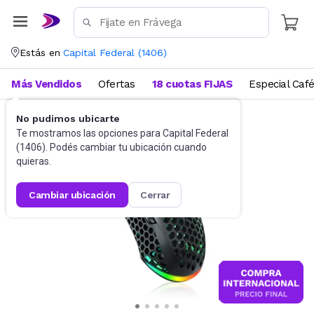
Estás en
Capital Federal
(
1406
)
Más Vendidos
Ofertas
18 cuotas FIJAS
Especial Caf
No pudimos ubicarte
Gaming PC
Mouses
Te mostramos las opciones para
Capital Federal
(
1406
). Podés cambiar tu ubicación cuando
quieras.
cambiar ubicación
cerrar