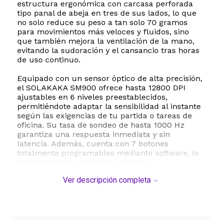
estructura ergonómica con carcasa perforada
tipo panal de abeja en tres de sus lados, lo que
no solo reduce su peso a tan solo 70 gramos
para movimientos más veloces y fluidos, sino
que también mejora la ventilación de la mano,
evitando la sudoración y el cansancio tras horas
de uso continuo.
Equipado con un sensor óptico de alta precisión,
el SOLAKAKA SM900 ofrece hasta 12800 DPI
ajustables en 6 niveles preestablecidos,
permitiéndote adaptar la sensibilidad al instante
según las exigencias de tu partida o tareas de
oficina. Su tasa de sondeo de hasta 1000 Hz
garantiza una respuesta inmediata y sin
latencia. Además, cuenta con 7 botones
totalmente programables mediante software, lo
que te permite configurar macros
personalizadas, reasignar funciones y guardar
Ver descripción completa
perfiles para tus videojuegos favoritos.
La estética gamer se completa con un
espectacular sistema de retroiluminación RGB
con 14 modos de iluminación ajustables, ideal