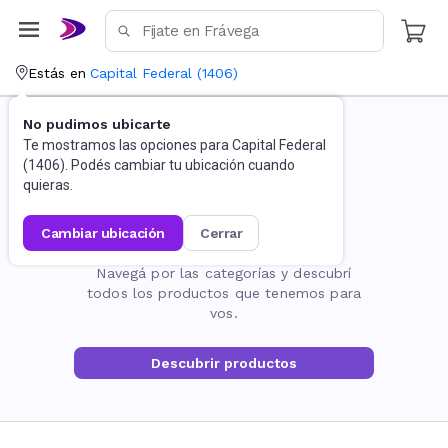
Estás en
Capital Federal
(
1406
)
No pudimos ubicarte
Te mostramos las opciones para
Capital Federal
(
1406
). Podés cambiar tu ubicación cuando
quieras.
cambiar ubicación
cerrar
La página no existe
Navegá por las categorías y descubrí
todos los productos que tenemos para
vos.
Descubrir productos