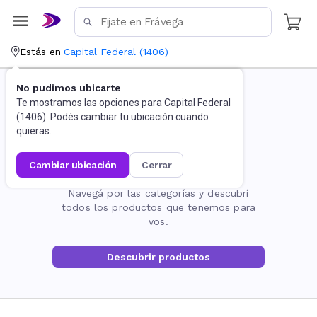
Estás en
Capital Federal
(
1406
)
No pudimos ubicarte
Te mostramos las opciones para
Capital Federal
(
1406
). Podés cambiar tu ubicación cuando
quieras.
cambiar ubicación
cerrar
La página no existe
Navegá por las categorías y descubrí
todos los productos que tenemos para
vos.
Descubrir productos