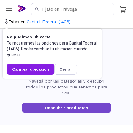
Estás en
Capital Federal
(
1406
)
No pudimos ubicarte
Te mostramos las opciones para
Capital Federal
(
1406
). Podés cambiar tu ubicación cuando
quieras.
cambiar ubicación
cerrar
La página no existe
Navegá por las categorías y descubrí
todos los productos que tenemos para
vos.
Descubrir productos