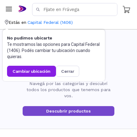
Estás en
Capital Federal
(
1406
)
No pudimos ubicarte
Te mostramos las opciones para
Capital Federal
(
1406
). Podés cambiar tu ubicación cuando
quieras.
cambiar ubicación
cerrar
La página no existe
Navegá por las categorías y descubrí
todos los productos que tenemos para
vos.
Descubrir productos