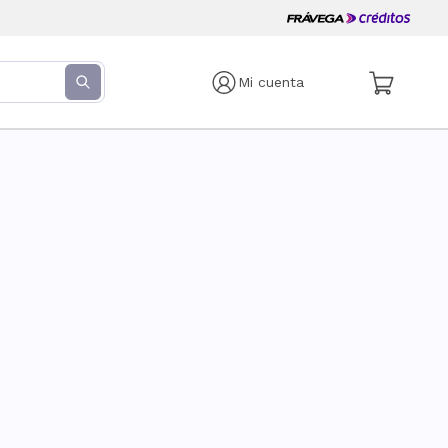
Mi cuenta
s