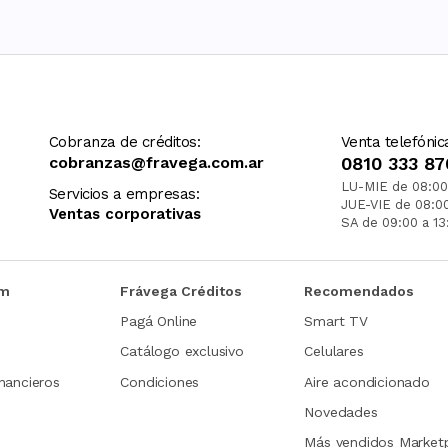
Cobranza de créditos:
Venta telefónic
cobranzas@fravega.com.ar
0810 333 87
LU-MIE de 08:00
Servicios a empresas:
JUE-VIE de 08:0
Ventas corporativas
SA de 09:00 a 13
om
Frávega Créditos
Recomendados
Pagá Online
Smart TV
Catálogo exclusivo
Celulares
nancieros
Condiciones
Aire acondicionado
Novedades
Más vendidos Market