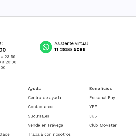
a:
Asistente virtual
00
11 2855 5086
 a 23:59
0 a 20:00
:00
Ayuda
Beneficios
Centro de ayuda
Personal Pay
Contactanos
YPF
Sucursales
365
Vendé en Frávega
Club Movistar
place
Trabajá con nosotros