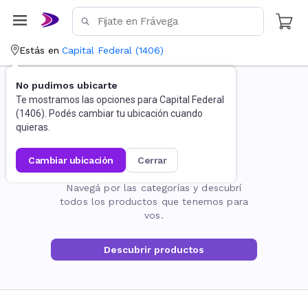
Estás en
Capital Federal
(
1406
)
No pudimos ubicarte
Te mostramos las opciones para
Capital Federal
(
1406
). Podés cambiar tu ubicación cuando
quieras.
cambiar ubicación
cerrar
La página no existe
Navegá por las categorías y descubrí
todos los productos que tenemos para
vos.
Descubrir productos