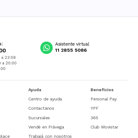
a:
Asistente virtual
00
11 2855 5086
 a 23:59
0 a 20:00
:00
Ayuda
Beneficios
Centro de ayuda
Personal Pay
Contactanos
YPF
Sucursales
365
Vendé en Frávega
Club Movistar
place
Trabajá con nosotros