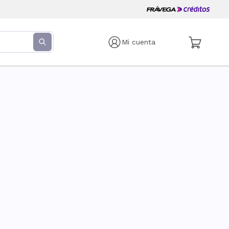
Mi cuenta
s