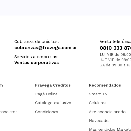
Cobranza de créditos:
Venta telefónic
cobranzas@fravega.com.ar
0810 333 87
LU-MIE de 08:00
Servicios a empresas:
JUE-VIE de 08:0
Ventas corporativas
SA de 09:00 a 13
om
Frávega Créditos
Recomendados
Pagá Online
Smart TV
Catálogo exclusivo
Celulares
nancieros
Condiciones
Aire acondicionado
Novedades
Más vendidos Market