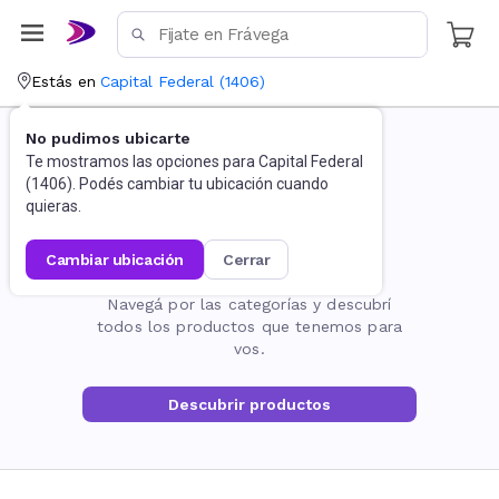
Estás en
Capital Federal
(
1406
)
No pudimos ubicarte
Te mostramos las opciones para
Capital Federal
(
1406
). Podés cambiar tu ubicación cuando
quieras.
cambiar ubicación
cerrar
La página no existe
Navegá por las categorías y descubrí
todos los productos que tenemos para
vos.
Descubrir productos