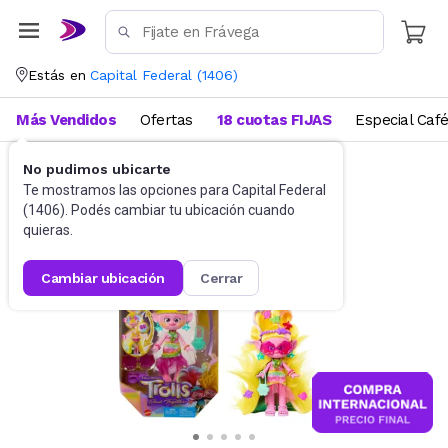
Estás en
Capital Federal
(
1406
)
Más Vendidos
Ofertas
18 cuotas FIJAS
Especial Caf
No pudimos ubicarte
Muñecas y Accesorios
Muñecas
Te mostramos las opciones para
Capital Federal
(
1406
). Podés cambiar tu ubicación cuando
quieras.
cambiar ubicación
cerrar