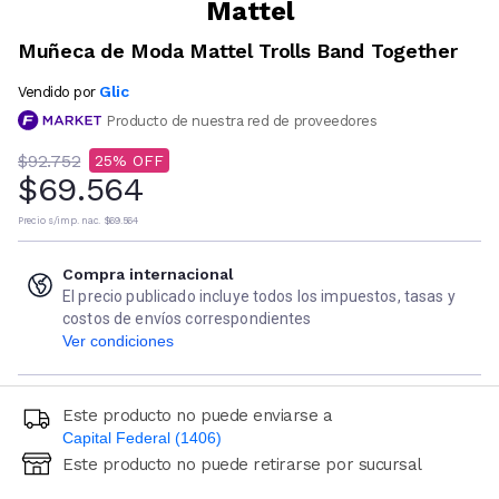
Mattel
Muñeca de Moda Mattel Trolls Band Together
Glic
Vendido por
Producto de nuestra red de proveedores
$92.752
25
$69.564
Precio s/imp. nac.
$69.564
Compra internacional
El precio publicado incluye todos los impuestos, tasas y
costos de envíos correspondientes
Ver condiciones
Este producto no puede enviarse a
Capital Federal (1406)
Este producto no puede retirarse por sucursal
Ingresá código postal (sólo números)