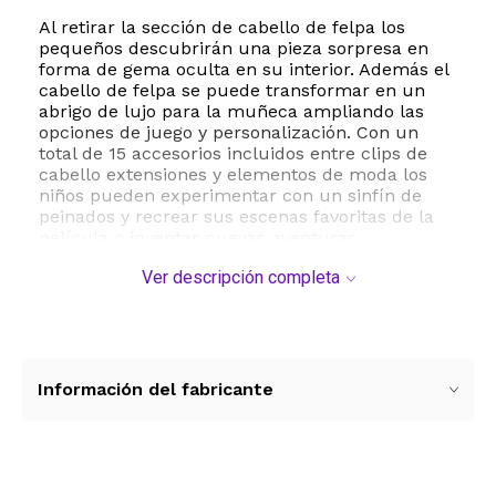
Al retirar la sección de cabello de felpa los
pequeños descubrirán una pieza sorpresa en
forma de gema oculta en su interior. Además el
cabello de felpa se puede transformar en un
abrigo de lujo para la muñeca ampliando las
opciones de juego y personalización. Con un
total de 15 accesorios incluidos entre clips de
cabello extensiones y elementos de moda los
niños pueden experimentar con un sinfín de
peinados y recrear sus escenas favoritas de la
película o inventar nuevas aventuras.
Ver descripción completa
El set incluye la muñeca Viva con su vestimenta
y zapatos removibles lo que permite un juego
de rol completo y dinámico. Fabricada con
materiales plásticos de alta calidad y resistencia
esta muñeca tiene unas dimensiones
aproximadas de 9 x 9 x 16 centímetros y un
Información del fabricante
peso ligero de 136 gramos lo que la hace
perfecta para manipular con manos pequeñas.
No requiere baterías para su funcionamiento
garantizando horas de diversión manual
ininterrumpida. Es el regalo perfecto para