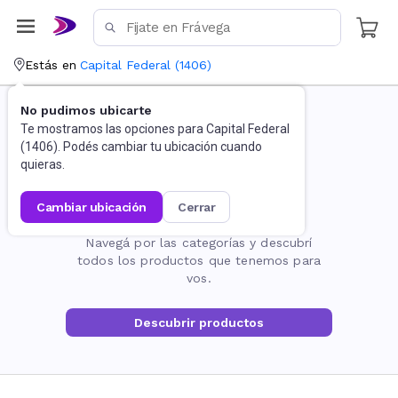
Estás en
Capital Federal
(
1406
)
No pudimos ubicarte
Te mostramos las opciones para
Capital Federal
(
1406
). Podés cambiar tu ubicación cuando
quieras.
cambiar ubicación
cerrar
La página no existe
Navegá por las categorías y descubrí
todos los productos que tenemos para
vos.
Descubrir productos