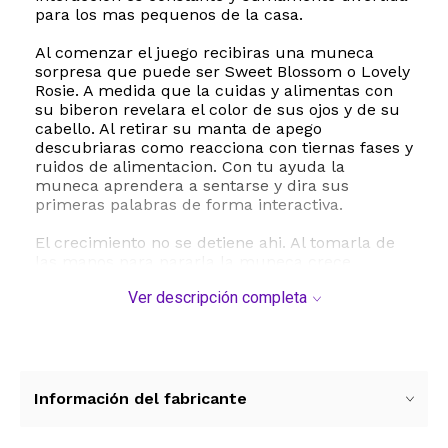
para los mas pequenos de la casa.
Al comenzar el juego recibiras una muneca
sorpresa que puede ser Sweet Blossom o Lovely
Rosie. A medida que la cuidas y alimentas con
su biberon revelara el color de sus ojos y de su
cabello. Al retirar su manta de apego
descubriaras como reacciona con tiernas fases y
ruidos de alimentacion. Con tu ayuda la
muneca aprendera a sentarse y dira sus
primeras palabras de forma interactiva.
El crecimiento no se detiene ahi. Al tomarla de
las manos para pararla la muneca crece
fisicamente y su cabello se extiende haciendose
Ver descripción completa
mas largo. El set incluye 8 accesorios
indispensables para su cuidado como un
biberon una bolsa de comida de juguete un
babero un gorro un cepillo una falda zapatos y
una guia de actividades. Esta fabricada en
plastico resistente y seguro ideal para ninos y
Información del fabricante
ninas a partir de los 3 anos de edad. Ademas el
juego se puede reiniciar para volver a vivir la