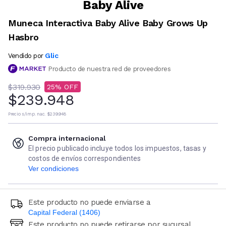
Baby Alive
Muneca Interactiva Baby Alive Baby Grows Up
Hasbro
Glic
Vendido por
Producto de nuestra red de proveedores
$319.930
25
$239.948
Precio s/imp. nac.
$239.948
Compra internacional
El precio publicado incluye todos los impuestos, tasas y
costos de envíos correspondientes
Ver condiciones
Este producto no puede enviarse a
Capital Federal (1406)
Este producto no puede retirarse por sucursal
Ingresá código postal (sólo números)