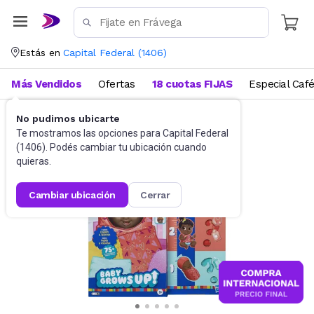
Estás en
Capital Federal
(
1406
)
Más Vendidos
Ofertas
18 cuotas FIJAS
Especial Caf
No pudimos ubicarte
Muñecas y Accesorios
Muñecas
Te mostramos las opciones para
Capital Federal
(
1406
). Podés cambiar tu ubicación cuando
quieras.
cambiar ubicación
cerrar