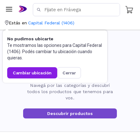
Estás en
Capital Federal
(
1406
)
No pudimos ubicarte
Te mostramos las opciones para
Capital Federal
(
1406
). Podés cambiar tu ubicación cuando
quieras.
cambiar ubicación
cerrar
La página no existe
Navegá por las categorías y descubrí
todos los productos que tenemos para
vos.
Descubrir productos