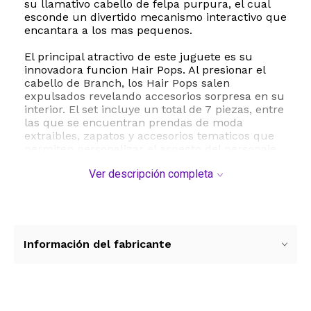
su llamativo cabello de felpa purpura, el cual
esconde un divertido mecanismo interactivo que
encantara a los mas pequenos.
El principal atractivo de este juguete es su
innovadora funcion Hair Pops. Al presionar el
cabello de Branch, los Hair Pops salen
expulsados revelando accesorios sorpresa en su
interior. El set incluye un total de 7 piezas, entre
las que se encuentran prendas de moda
extraibles, zapatos y accesorios tematicos que
permiten personalizar el aspecto del personaje.
Ademas, los Hair Pops sirven como practicos
Ver descripción completa
contenedores para almacenar las piezas
pequenas, evitando que se pierdan y facilitando
el orden despues de jugar.
Fabricada con materiales de alta calidad como
plastico resistente y detalles de felpa suave,
Información del fabricante
esta muneca de escala mini tiene unas
dimensiones aproximadas de 3 x 4 x 7
centimetros y un peso ligero de 41 gramos, lo
que la hace perfecta para llevar a cualquier
parte. No requiere baterias para su