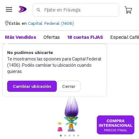
Estás en
Capital Federal
(
1406
)
Más Vendidos
Ofertas
18 cuotas FIJAS
Especial Caf
No pudimos ubicarte
Muñecas y Accesorios
Muñecas
Te mostramos las opciones para
Capital Federal
(
1406
). Podés cambiar tu ubicación cuando
quieras.
cambiar ubicación
cerrar