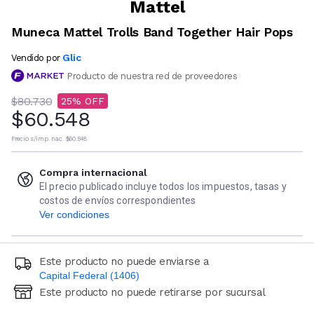
Mattel
Muneca Mattel Trolls Band Together Hair Pops
Glic
Vendido por
Producto de nuestra red de proveedores
$80.730
25
$60.548
Precio s/imp. nac.
$60.548
Compra internacional
El precio publicado incluye todos los impuestos, tasas y
costos de envíos correspondientes
Ver condiciones
Este producto no puede enviarse a
Capital Federal (1406)
Este producto no puede retirarse por sucursal
Ingresá código postal (sólo números)