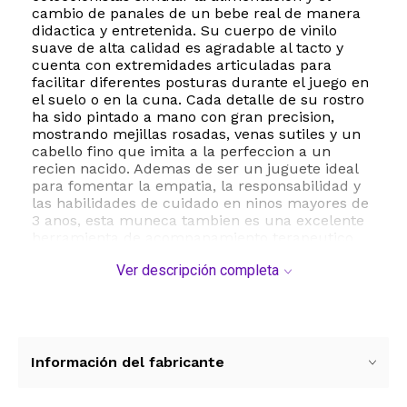
cambio de panales de un bebe real de manera
didactica y entretenida. Su cuerpo de vinilo
suave de alta calidad es agradable al tacto y
cuenta con extremidades articuladas para
facilitar diferentes posturas durante el juego en
el suelo o en la cuna. Cada detalle de su rostro
ha sido pintado a mano con gran precision,
mostrando mejillas rosadas, venas sutiles y un
cabello fino que imita a la perfeccion a un
recien nacido. Ademas de ser un juguete ideal
para fomentar la empatia, la responsabilidad y
las habilidades de cuidado en ninos mayores de
3 anos, esta muneca tambien es una excelente
herramienta de acompanamiento terapeutico
para adultos mayores. El set incluye la muneca
Ver descripción completa
vestida con un tierno traje de oso, lista para
convertirse en el regalo perfecto para
cumpleanos, festividades o coleccionistas
exigentes que buscan maxima calidad y
seguridad en materiales no toxicos.
Información del fabricante
ESTE PRODUCTO VIENE DE USA DENTRO DEL
MARCO DEL SERVICIO "PUERTA A PUERTA" QUE