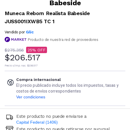
Babeside
Muneca Reborn Realista Babeside
JUSS001IXWB5 TC 1
Glic
Vendido por
Producto de nuestra red de proveedores
$275.356
25
$206.517
Precio s/imp. nac.
$206.517
Compra internacional
El precio publicado incluye todos los impuestos, tasas y
costos de envíos correspondientes
Ver condiciones
Este producto no puede enviarse a
Capital Federal (1406)
Este producto no puede retirarse por sucursal
Ingresá código postal (sólo números)