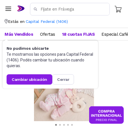
Estás en
Capital Federal
(
1406
)
Más Vendidos
Ofertas
18 cuotas FIJAS
Especial Caf
No pudimos ubicarte
Muñecas y Accesorios
Muñecas
Te mostramos las opciones para
Capital Federal
(
1406
). Podés cambiar tu ubicación cuando
quieras.
cambiar ubicación
cerrar