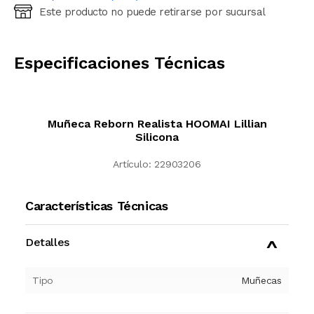
Este producto no puede retirarse por sucursal
Ingresá código postal (sólo números)
CALCULAR
Especificaciones Técnicas
Muñeca Reborn Realista HOOMAI Lillian
Silicona
Artículo:
22903206
Características Técnicas
Detalles
Tipo
Muñecas