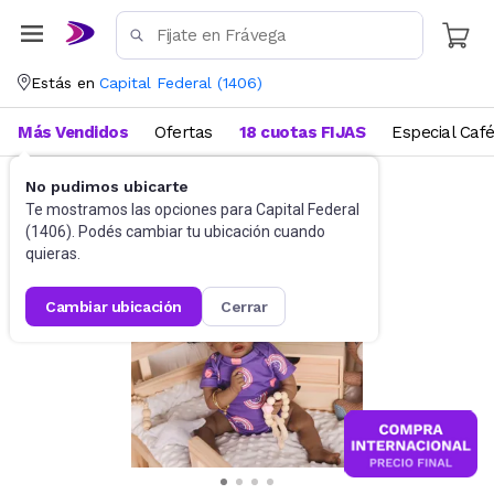
Estás en
Capital Federal
(
1406
)
Más Vendidos
Ofertas
18 cuotas FIJAS
Especial Caf
No pudimos ubicarte
Muñecas y Accesorios
Muñecas
Te mostramos las opciones para
Capital Federal
(
1406
). Podés cambiar tu ubicación cuando
quieras.
cambiar ubicación
cerrar