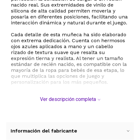
nacido real. Sus extremidades de vinilo de
silicona de alta calidad permiten moverla y
posarla en diferentes posiciones, facilitando una
interacción dinámica y natural durante el juego.
Cada detalle de esta muñeca ha sido elaborado
con extrema dedicación. Cuenta con hermosos
ojos azules aplicados a mano y un cabello
rizado de textura suave que resalta su
expresión tierna y realista. Al tener un tamaño
estándar de recién nacido, es compatible con la
mayoría de la ropa para bebés de esa etapa, lo
que multiplica las opciones de juego y
personalización para los más pequeños.
Este producto es una herramienta excelente
Ver descripción completa
para el desarrollo emocional y social,
fomentando la empatía, el juego de rol y la
imaginación en niños mayores de 3 años.
Además de ser el regalo ideal para cumpleaños
o Navidad, es una pieza muy valorada por
coleccionistas y como compañía para adultos
Información del fabricante
mayores. Cumple estrictamente con las normas