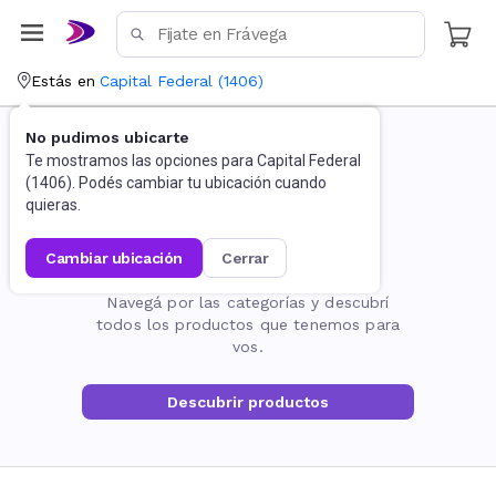
Estás en
Capital Federal
(
1406
)
No pudimos ubicarte
Te mostramos las opciones para
Capital Federal
(
1406
). Podés cambiar tu ubicación cuando
quieras.
cambiar ubicación
cerrar
La página no existe
Navegá por las categorías y descubrí
todos los productos que tenemos para
vos.
Descubrir productos